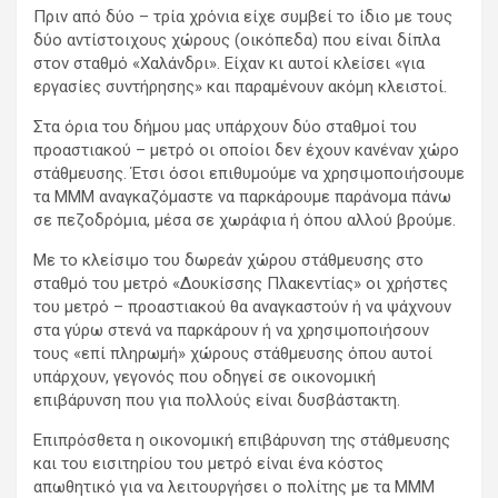
Πριν από δύο – τρία χρόνια είχε συμβεί το ίδιο με τους
δύο αντίστοιχους χώρους (οικόπεδα) που είναι δίπλα
στον σταθμό «Χαλάνδρι». Είχαν κι αυτοί κλείσει «για
εργασίες συντήρησης» και παραμένουν ακόμη κλειστοί.
Στα όρια του δήμου μας υπάρχουν δύο σταθμοί του
προαστιακού – μετρό οι οποίοι δεν έχουν κανέναν χώρο
στάθμευσης. Έτσι όσοι επιθυμούμε να χρησιμοποιήσουμε
τα ΜΜΜ αναγκαζόμαστε να παρκάρουμε παράνομα πάνω
σε πεζοδρόμια, μέσα σε χωράφια ή όπου αλλού βρούμε.
Με το κλείσιμο του δωρεάν χώρου στάθμευσης στο
σταθμό του μετρό «Δουκίσσης Πλακεντίας» οι χρήστες
του μετρό – προαστιακού θα αναγκαστούν ή να ψάχνουν
στα γύρω στενά να παρκάρουν ή να χρησιμοποιήσουν
τους «επί πληρωμή» χώρους στάθμευσης όπου αυτοί
υπάρχουν, γεγονός που οδηγεί σε οικονομική
επιβάρυνση που για πολλούς είναι δυσβάστακτη.
Επιπρόσθετα η οικονομική επιβάρυνση της στάθμευσης
και του εισιτηρίου του μετρό είναι ένα κόστος
απωθητικό για να λειτουργήσει ο πολίτης με τα ΜΜΜ