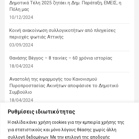
Δημοτικά Τέλη 2025 ζητάει η Δημ. Παράταξη, ΕΜΕΙΣ, η
Πόλη μας
10/12/2024
Κοινή ανακοίνωση συλλογικοτήτων από πληγείσες
περιοχές φωτιάς Αττικής
03/09/2024
Θανάσης Βέγγος – 8 ταινίες – 60 χρόνια ιστορίας
18/04/2024
Αναστολή της εφαρμογής του Κανονισμού
Πυροπροστασίας Ακινήτων αποφάσισε το Δημοτικό
Συμβούλιο
18/04/2024
Ρυθμίσεις ιδιωτικότητας
1η ειδική συνεδρίαση λογοδοσίας του δημοτικού
συμβουλίου
Η σελίδα κάνει χρήση cookies για την εμπειρία χρήσης της
10/03/2024
για στατιστικούς και μόνο λόγους θέασης χωρίς άλλη
συλλογή δεδομένων. Με την επιλογή της αποδοχής