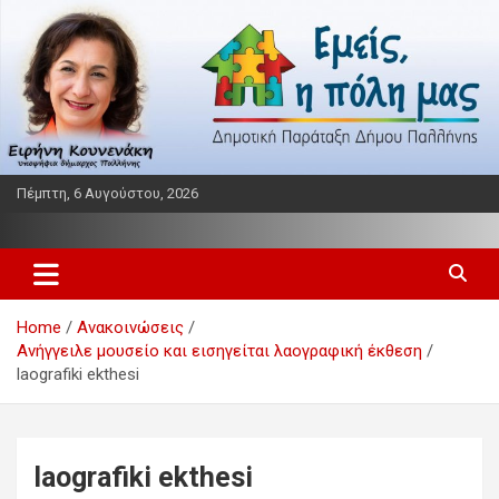
Skip
to
content
Πέμπτη, 6 Αυγούστου, 2026
Παράταξη δήμου Παλλήνης
Εμείς η πόλη μας
Home
Ανακοινώσεις
Ανήγγειλε μουσείο και εισηγείται λαογραφική έκθεση
laografiki ekthesi
laografiki ekthesi