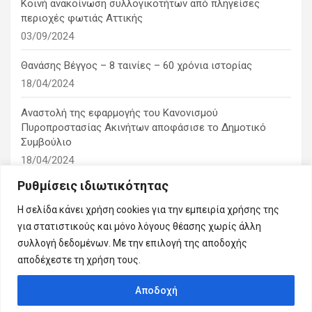
Κοινή ανακοίνωση συλλογικοτήτων από πληγείσες
περιοχές φωτιάς Αττικής
03/09/2024
Θανάσης Βέγγος – 8 ταινίες – 60 χρόνια ιστορίας
18/04/2024
Αναστολή της εφαρμογής του Κανονισμού
Πυροπροστασίας Ακινήτων αποφάσισε το Δημοτικό
Συμβούλιο
18/04/2024
Ρυθμίσεις ιδιωτικότητας
1η ειδική συνεδρίαση λογοδοσίας του δημοτικού
συμβουλίου
Η σελίδα κάνει χρήση cookies για την εμπειρία χρήσης της
10/03/2024
για στατιστικούς και μόνο λόγους θέασης χωρίς άλλη
συλλογή δεδομένων. Με την επιλογή της αποδοχής
αποδέχεστε τη χρήση τους.
Αποδοχή