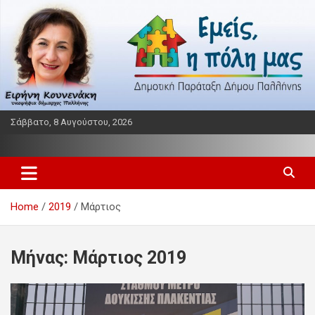
Skip
to
content
Σάββατο, 8 Αυγούστου, 2026
Παράταξη δήμου Παλλήνης
Εμείς η πόλη μας
Home
2019
Μάρτιος
Μήνας:
Μάρτιος 2019