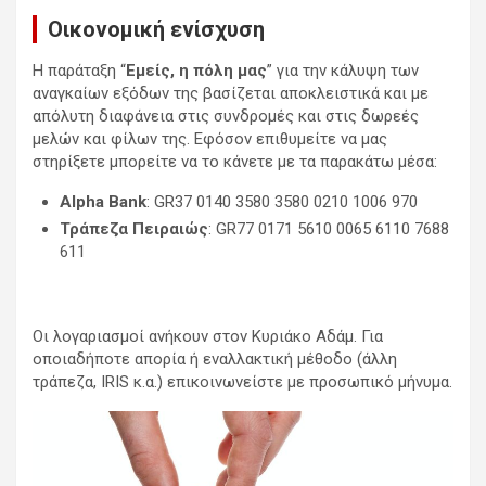
Οικονομική ενίσχυση
Η παράταξη “
Εμείς, η πόλη μας
” για την κάλυψη των
αναγκαίων εξόδων της βασίζεται αποκλειστικά και με
απόλυτη διαφάνεια στις συνδρομές και στις δωρεές
μελών και φίλων της. Εφόσον επιθυμείτε να μας
στηρίξετε μπορείτε να το κάνετε με τα παρακάτω μέσα:
Alpha Bank
: GR37 0140 3580 3580 0210 1006 970
Τράπεζα Πειραιώς
: GR77 0171 5610 0065 6110 7688
611
Οι λογαριασμοί ανήκουν στον Κυριάκο Αδάμ. Για
οποιαδήποτε απορία ή εναλλακτική μέθοδο (άλλη
τράπεζα, IRIS κ.α.) επικοινωνείστε με προσωπικό μήνυμα.