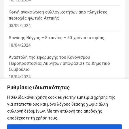
Κοινή ανακοίνωση συλλογικοτήτων από πληγείσες
περιοχές φωτιάς Αττικής
03/09/2024
Θανάσης Βέγγος – 8 ταινίες – 60 χρόνια ιστορίας
18/04/2024
Αναστολή της εφαρμογής του Κανονισμού
Πυροπροστασίας Ακινήτων αποφάσισε το Δημοτικό
Συμβούλιο
18/04/2024
Ρυθμίσεις ιδιωτικότητας
1η ειδική συνεδρίαση λογοδοσίας του δημοτικού
συμβουλίου
Η σελίδα κάνει χρήση cookies για την εμπειρία χρήσης της
10/03/2024
για στατιστικούς και μόνο λόγους θέασης χωρίς άλλη
συλλογή δεδομένων. Με την επιλογή της αποδοχής
αποδέχεστε τη χρήση τους.