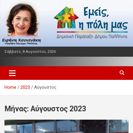
Skip
to
content
Σάββατο, 8 Αυγούστου, 2026
Παράταξη δήμου Παλλήνης
Εμείς η πόλη μας
Home
2023
Αύγουστος
Μήνας:
Αύγουστος 2023