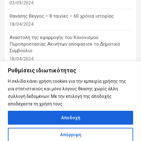
03/09/2024
Θανάσης Βέγγος – 8 ταινίες – 60 χρόνια ιστορίας
18/04/2024
Αναστολή της εφαρμογής του Κανονισμού
Πυροπροστασίας Ακινήτων αποφάσισε το Δημοτικό
Συμβούλιο
18/04/2024
Ρυθμίσεις ιδιωτικότητας
1η ειδική συνεδρίαση λογοδοσίας του δημοτικού
συμβουλίου
Η σελίδα κάνει χρήση cookies για την εμπειρία χρήσης της
10/03/2024
για στατιστικούς και μόνο λόγους θέασης χωρίς άλλη
συλλογή δεδομένων. Με την επιλογή της αποδοχής
αποδέχεστε τη χρήση τους.
Αποδοχή
Copyright © 2026
Εμείς η πόλη μας
Απόρριψη
Theme by:
Theme Horse
Proudly Powered by:
WordPress