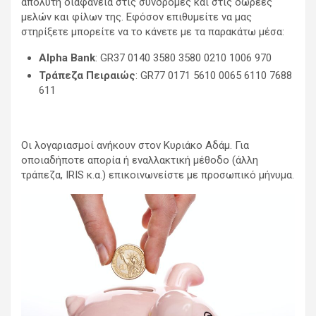
απόλυτη διαφάνεια στις συνδρομές και στις δωρεές
μελών και φίλων της. Εφόσον επιθυμείτε να μας
στηρίξετε μπορείτε να το κάνετε με τα παρακάτω μέσα:
Alpha Bank
: GR37 0140 3580 3580 0210 1006 970
Τράπεζα Πειραιώς
: GR77 0171 5610 0065 6110 7688
611
Οι λογαριασμοί ανήκουν στον Κυριάκο Αδάμ. Για
οποιαδήποτε απορία ή εναλλακτική μέθοδο (άλλη
τράπεζα, IRIS κ.α.) επικοινωνείστε με προσωπικό μήνυμα.