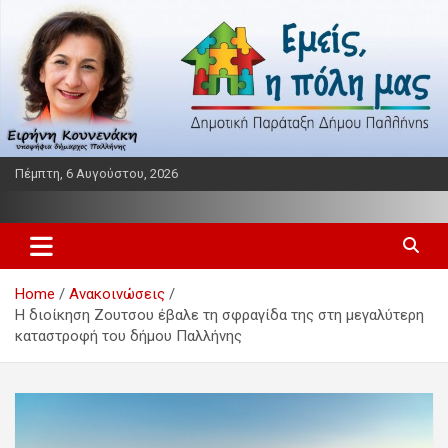
Skip
to
content
Πέμπτη, 6 Αυγούστου, 2026
Παράταξη δήμου Παλλήνης
Εμείς η πόλη μας
Home
Ανακοινώσεις
Η διοίκηση Ζουτσου έβαλε τη σφραγίδα της στη μεγαλύτερη
καταστροφή του δήμου Παλλήνης