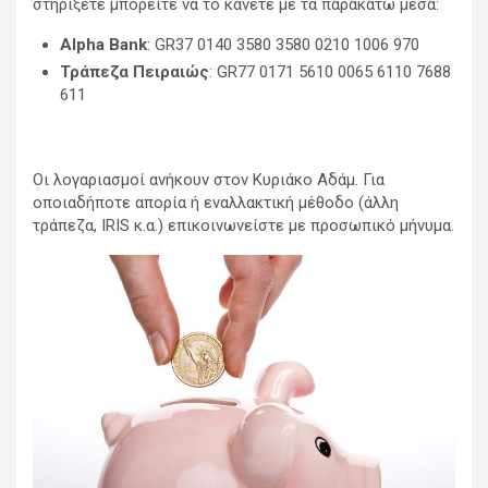
στηρίξετε μπορείτε να το κάνετε με τα παρακάτω μέσα:
Alpha Bank
: GR37 0140 3580 3580 0210 1006 970
Τράπεζα Πειραιώς
: GR77 0171 5610 0065 6110 7688
611
Οι λογαριασμοί ανήκουν στον Κυριάκο Αδάμ. Για
οποιαδήποτε απορία ή εναλλακτική μέθοδο (άλλη
τράπεζα, IRIS κ.α.) επικοινωνείστε με προσωπικό μήνυμα.