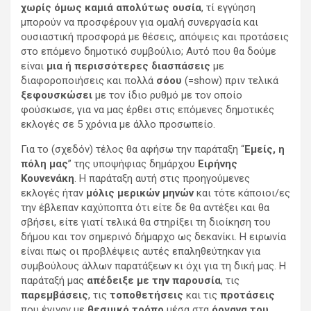
χωρίς όμως καμιά απολύτως ουσία
, τί εγγύηση
μπορούν να προσφέρουν για ομαλή συνεργασία και
ουσιαστική προσφορά με θέσεις, απόψεις και προτάσεις
στο επόμενο δημοτικό συμβούλιο; Αυτό που θα δούμε
είναι
μια ή περισσότερες διασπάσεις
με
διαφοροποιήσεις και πολλά
σόου
(=show) πριν τελικά
ξεφουσκώσει
με τον ίδιο ρυθμό με τον οποίο
φούσκωσε, για να μας έρθει στις επόμενες δημοτικές
εκλογές σε 5 χρόνια με άλλο προσωπείο.
Για το (σχεδόν) τέλος θα αφήσω την παράταξη “
Εμείς, η
πόλη μας
” της υποψήφιας δημάρχου
Ειρήνης
Κουνενάκη
. Η παράταξη αυτή στις προηγούμενες
εκλογές ήταν
μόλις μερικών μηνών
και τότε κάποιοι/ες
την έβλεπαν καχύποπτα ότι είτε δε θα αντέξει και θα
σβήσει, είτε γιατί τελικά θα στηρίξει τη διοίκηση του
δήμου και τον σημερινό δήμαρχο ως δεκανίκι. Η ειρωνία
είναι πως οι προβλέψεις αυτές επαληθεύτηκαν για
συμβούλους άλλων παρατάξεων κι όχι για τη δική μας. Η
παράταξή μας
απέδειξε με την παρουσία
, τις
παρεμβάσεις
, τις
τοποθετήσεις
και τις
προτάσεις
που έγιναν με
θεσμικό τρόπο
μέσα στα
όργανα του