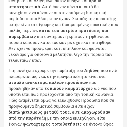
κεντρικό και ολιγομελή αυτόν πυρήνα και
δρουν
υποστηρικτικά
. Αυτό έκαναν πάντα κι αυτό θα
συνεχίσουν να κάνουν και στην επόμενη διοικητική
περίοδο όποια θέση κι αν έχουν. Σκοπός της παράταξης
αυτής είναι οι σίγουρες και δοκιμασμένες πρακτικές που
απλώς περνάνε
κάτω του μετρίου προτάσεις και
παρεμβάσεις
και συντηρούν ή κρατούν τη φθίνουσα
πορεία κάποιων καταστάσεων με σχετικά ήπια φθορά.
Δεν έχει να προσφέρει κάτι επιπλέον και φαίνεται
ξεκάθαρα για όποιον/α μελετήσει λίγο την πορεία των
τελευταίων ετών.
Στη συνέχεια έχουμε την παράταξη του
Αηδόνη
που ενώ
πλασάρεται ως νέα, στην πραγματικότητα είναι ένα
άτσαλο ανακάτεμα παλιών προσώπων
που
προωθήθηκαν από
τοπικούς κομματάρχες
ως νέα που
υποτίθεται πως προέρχονται από την τοπική κοινωνία.
Πώς αναμένεται όμως να εξελιχθούν; Πρόσωπα που σε
προηγούμενα δημοτικά συμβούλια είτε είχαν
διαπληκτισμούς μεταξύ τους
, είτε
αποχωρούσαν
από την παράταξη
με την οποία εκλέχθηκαν, είτε
έκαναν
φανταχτερές τοποθετήσεις
σε έντονο ύφος