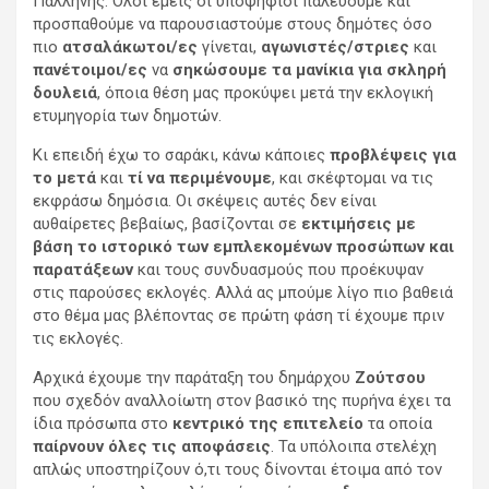
Παλλήνης. Όλοι εμείς οι υποψήφιοι παλεύουμε και
προσπαθούμε να παρουσιαστούμε στους δημότες όσο
πιο
ατσαλάκωτοι/ες
γίνεται,
αγωνιστές/στριες
και
πανέτοιμοι/ες
να
σηκώσουμε τα μανίκια για σκληρή
δουλειά
, όποια θέση μας προκύψει μετά την εκλογική
ετυμηγορία των δημοτών.
Κι επειδή έχω το σαράκι, κάνω κάποιες
προβλέψεις για
το μετά
και
τί να περιμένουμε
, και σκέφτομαι να τις
εκφράσω δημόσια. Οι σκέψεις αυτές δεν είναι
αυθαίρετες βεβαίως, βασίζονται σε
εκτιμήσεις με
βάση το ιστορικό των εμπλεκομένων προσώπων και
παρατάξεων
και τους συνδυασμούς που προέκυψαν
στις παρούσες εκλογές. Αλλά ας μπούμε λίγο πιο βαθειά
στο θέμα μας βλέποντας σε πρώτη φάση τί έχουμε πριν
τις εκλογές.
Αρχικά έχουμε την παράταξη του δημάρχου
Ζούτσου
που σχεδόν αναλλοίωτη στον βασικό της πυρήνα έχει τα
ίδια πρόσωπα στο
κεντρικό της επιτελείο
τα οποία
παίρνουν όλες τις αποφάσεις
. Τα υπόλοιπα στελέχη
απλώς υποστηρίζουν ό,τι τους δίνονται έτοιμα από τον