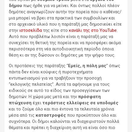
δήμου
πως ήρθε για να μείνει. Και όντως πολλοί πλέον
δημότες αναγνωρίζουν αυτήν την πορεία που ο καθένας/
μια μπορεί να βρει στα πρακτικά των συμβουλίων και
στο αρχειακό υλικό που η παράταξή μας δημοσιεύει είτε
στην
ιστοσελίδα
της είτε στο
κανάλι της στο YouTube
.
Αυτό που προβλέπω λοιπόν είναι η παράταξή μας να
συνεχίσει τη θετική της πορεία και να προσφέρει ακόμα
περισσότερα στη νέα αυτοδιοικητική περίοδο όποια
θέση κι αν της δώσουν οι δημότες με την ψήφο τους.
Οι προτάσεις της παράταξης “
Εμείς, η πόλη μας
” όπως
πάντα δεν είναι κούφιες ή πυροτεχνήματα
εντυπωσιασμού για να τραβήξουν την προσοχή
“εκλογικής πελατείας”. Αυτά τα αφήνουμε για τους
ειδικούς σε αυτό το είδος των προσεγγίσεων των
δημοτών. Η χώρα μας μετά και την
πρόσφατη
πτώχευση
έχει
τεράστιες ελλείψεις σε υποδομές
και το ζούμε όλο και πιο έντονα τα τελευταία χρόνια
μέσα από τις
καταστροφές
που προκύπτουν όλο και
συχνότερα. Οι δήμοι καλούνται να διαχειριστούν πολλά
θέματα και πρέπει η διαχείριση αυτή να είναι όσο πιο