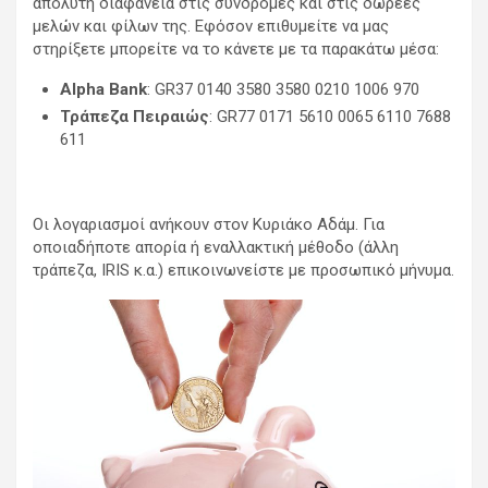
απόλυτη διαφάνεια στις συνδρομές και στις δωρεές
μελών και φίλων της. Εφόσον επιθυμείτε να μας
στηρίξετε μπορείτε να το κάνετε με τα παρακάτω μέσα:
Alpha Bank
: GR37 0140 3580 3580 0210 1006 970
Τράπεζα Πειραιώς
: GR77 0171 5610 0065 6110 7688
611
Οι λογαριασμοί ανήκουν στον Κυριάκο Αδάμ. Για
οποιαδήποτε απορία ή εναλλακτική μέθοδο (άλλη
τράπεζα, IRIS κ.α.) επικοινωνείστε με προσωπικό μήνυμα.