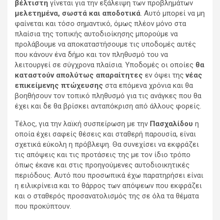
βέλτιστη
γίνεται για την εξάλειψη των προβλημάτων
μελετημένα, σωστά και αποδοτικά
. Αυτό μπορεί να μη
φαίνεται και τόσο σημαντικό, όμως πλέον μόνο στα
πλαίσια της τοπικής αυτοδιοίκησης μπορούμε να
προλάβουμε να αποκαταστήσουμε τις υποδομές αυτές
που κάνουν ένα δήμο και τον πληθυσμό του να
λειτουργεί σε σύγχρονα πλαίσια. Υποδομές οι οποίες
θα
καταστούν απολύτως απαραίτητες
εν όψει της
νέας
επικείμενης πτώχευσης
στα επόμενα χρόνια και θα
βοηθήσουν τον τοπικό πληθυσμό για τις ανάγκες που θα
έχει και δε θα βρίσκει ανταπόκριση από άλλους φορείς.
Τέλος, για την λαϊκή συσπείρωση με την
Πασχαλίδου
η
οποία έχει σαφείς θέσεις και σταθερή παρουσία, είναι
σχετικά εύκολη η πρόβλεψη. Θα συνεχίσει να εκφράζει
τις απόψεις και τις προτάσεις της με τον ίδιο τρόπο
όπως έκανε και στις προηγούμενες αυτοδιοικητικές
περιόδους. Αυτό που προσωπικά έχω παρατηρήσει είναι
η ειλικρίνεια και το θάρρος των απόψεων που εκφράζει
και ο σταθερός προσανατολισμός της σε όλα τα θέματα
που προκύπτουν.