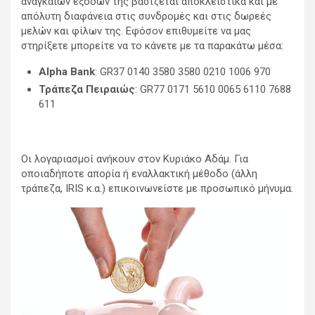
αναγκαίων εξόδων της βασίζεται αποκλειστικά και με
απόλυτη διαφάνεια στις συνδρομές και στις δωρεές
μελών και φίλων της. Εφόσον επιθυμείτε να μας
στηρίξετε μπορείτε να το κάνετε με τα παρακάτω μέσα:
Alpha Bank
: GR37 0140 3580 3580 0210 1006 970
Τράπεζα Πειραιώς
: GR77 0171 5610 0065 6110 7688
611
Οι λογαριασμοί ανήκουν στον Κυριάκο Αδάμ. Για
οποιαδήποτε απορία ή εναλλακτική μέθοδο (άλλη
τράπεζα, IRIS κ.α.) επικοινωνείστε με προσωπικό μήνυμα.