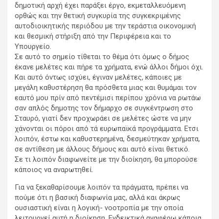
δημοτική αρχή έχει παράξει έργο, εκμεταλλευόμενη
ορθώς και την θετική συγκυρία της συγκεκριμένης
αυτοδιοικητικής περιόδου με την τεράστια οικονομική
και θεσμική στήριξη από την Περιφέρεια και το
Υπουργείο.
Σε αυτό το σημείο τίθεται το θέμα ότι όμως ο δήμος
έκανε μελέτες και πήρε τα χρήματα, ενώ άλλοι δήμοι όχι.
Και αυτό όντως ισχύει, έγιναν μελέτες, κάποιες με
μεγάλη καθυστέρηση θα πρόσθετα μιας και θυμάμαι τον
εαυτό μου πρίν από πεντέμισι περίπου χρόνια να ρωτάω
σαν απλός δημοτης τον δήμαρχο σε συγκέντρωση στο
Σταυρό, γιατί δεν προχωράει σε μελέτες ώστε να μην
χάνονται οι πόροι από τά ευρωπαϊκά προγράμματα. Ετσι
λοιπόν, έστω και καθυστερημένα, δεσμεύτηκαν χρήματα,
σε αντίθεση με άλλους δήμους και αυτό είναι θετικό.
Σε τι λοιπόν διαφωνείτε με την διοίκηση, θα μπορούσε
κάποιος να αναρωτηθεί.
Για να ξεκαθαρίσουμε λοιπόν τα πράγματα, πρέπει να
πούμε ότι η βασική διαφωνία μας, αλλά και άκρως
ουσιαστική είναι η λογική- νοοτροπία με την οποία
λειτουργεί αυτή η διοίκηση. Ενδεικτικά αναφέρω κάποια