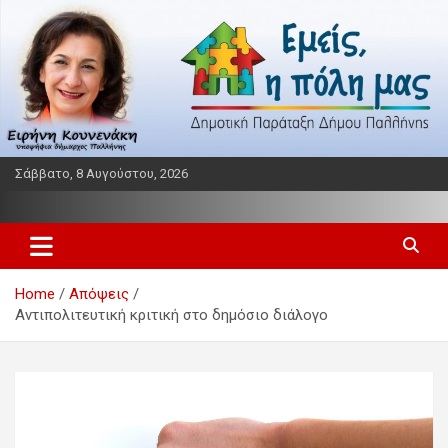
Skip
to
content
Σάββατο, 8 Αυγούστου, 2026
Παράταξη δήμου Παλλήνης
Εμείς η πόλη μας
Home
Απόψεις
Αντιπολιτευτική κριτική στο δημόσιο διάλογο