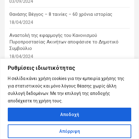
03/09/2024
Θανάσης Βέγγος – 8 ταινίες – 60 χρόνια ιστορίας
18/04/2024
Αναστολή της εφαρμογής του Κανονισμού
Πυροπροστασίας Ακινήτων αποφάσισε το Δημοτικό
Συμβούλιο
18/04/2024
Ρυθμίσεις ιδιωτικότητας
1η ειδική συνεδρίαση λογοδοσίας του δημοτικού
συμβουλίου
Η σελίδα κάνει χρήση cookies για την εμπειρία χρήσης της
10/03/2024
για στατιστικούς και μόνο λόγους θέασης χωρίς άλλη
συλλογή δεδομένων. Με την επιλογή της αποδοχής
αποδέχεστε τη χρήση τους.
Αποδοχή
Copyright © 2026
Εμείς η πόλη μας
Απόρριψη
Theme by:
Theme Horse
Proudly Powered by:
WordPress