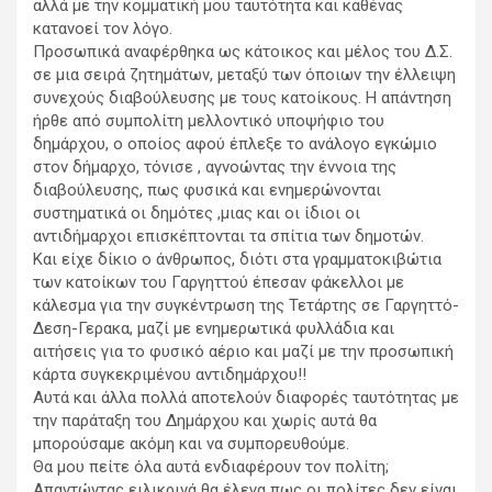
αλλά με την κομματική μου ταυτότητα και καθένας
κατανοεί τον λόγο.
Προσωπικά αναφέρθηκα ως κάτοικος και μέλος του Δ.Σ.
σε μια σειρά ζητημάτων, μεταξύ των όποιων την έλλειψη
συνεχούς διαβούλευσης με τους κατοίκους. Η απάντηση
ήρθε από συμπολίτη μελλοντικό υποψήφιο του
δημάρχου, ο οποίος αφού έπλεξε το ανάλογο εγκώμιο
στον δήμαρχο, τόνισε , αγνοώντας την έννοια της
διαβούλευσης, πως φυσικά και ενημερώνονται
συστηματικά οι δημότες ,μιας και οι ίδιοι οι
αντιδήμαρχοι επισκέπτονται τα σπίτια των δημοτών.
Και είχε δίκιο ο άνθρωπος, διότι στα γραμματοκιβώτια
των κατοίκων του Γαργηττού έπεσαν φάκελλοι με
κάλεσμα για την συγκέντρωση της Τετάρτης σε Γαργηττό-
Δεση-Γερακα, μαζί με ενημερωτικά φυλλάδια και
αιτήσεις για το φυσικό αέριο και μαζί με την προσωπική
κάρτα συγκεκριμένου αντιδημάρχου!!
Αυτά και άλλα πολλά αποτελούν διαφορές ταυτότητας με
την παράταξη του Δημάρχου και χωρίς αυτά θα
μπορούσαμε ακόμη και να συμπορευθούμε.
Θα μου πείτε όλα αυτά ενδιαφέρουν τον πολίτη;
Απαντώντας ειλικρινά θα έλεγα πως οι πολίτες δεν είναι