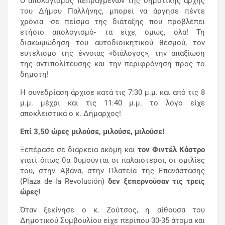
Ο απολογισμός πεπραγμένων της δημοτικής αρχής
του Δήμου Παλλήνης, μπορεί να άργησε πέντε
χρόνια -σε πείσμα της διάταξης που προβλέπει
ετήσιο απολογισμό- τα είχε, όμως, όλα! Τη
διακωμώδηση του αυτοδιοικητικού θεσμού, τον
ευτελισμό της έννοιας «διάλογος», την απαξίωση
της αντιπολίτευσης και την περιφρόνηση προς το
δημότη!
Η συνεδρίαση άρχισε κατά τις 7:30 μ.μ. και από τις 8
μ.μ. μέχρι και τις 11:40 μ.μ. το λόγο είχε
αποκλειστικά ο κ. Δήμαρχος!
Επί 3,50 ώρες μιλούσε, μιλούσε, μιλούσε!
Ξεπέρασε σε διάρκεια ακόμη και
τον Φιντέλ Κάστρο
γιατί όπως θα θυμούνται οι παλαιότεροι, οι ομιλίες
του, στην Αβάνα, στην Πλατεία της Επανάστασης
(Plaza de la Revolución)
δεν ξεπερνούσαν τις τρεις
ώρες!
Όταν ξεκίνησε ο κ. Ζούτσος, η αίθουσα του
Δημοτικού Συμβουλίου είχε περίπου 30-35 άτομα και