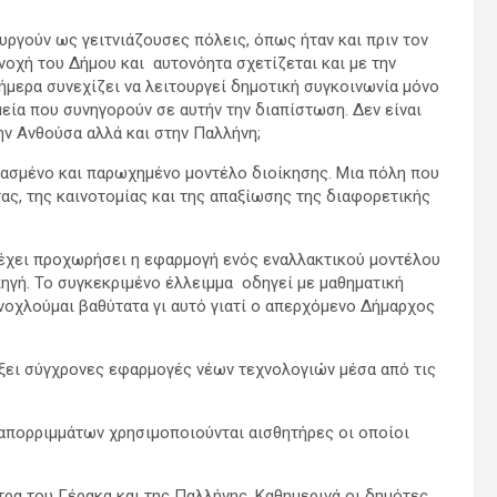
υργούν ως γειτνιάζουσες πόλεις, όπως ήταν και πριν τον
νοχή του Δήμου και αυτονόητα σχετίζεται και με την
ήμερα συνεχίζει να λειτουργεί δημοτική συγκοινωνία μόνο
μεία που συνηγορούν σε αυτήν την διαπίστωση. Δεν είναι
ην Ανθούσα αλλά και στην Παλλήνη;
ρασμένο και παρωχημένο μοντέλο διοίκησης. Μια πόλη που
ας, της καινοτομίας και της απαξίωσης της διαφορετικής
 έχει προχωρήσει η εφαρμογή ενός εναλλακτικού μοντέλου
ηγή. Το συγκεκριμένο έλλειμμα οδηγεί με μαθηματική
ενοχλούμαι βαθύτατα γι αυτό γιατί ο απερχόμενο Δήμαρχος
ύξει σύγχρονες εφαρμογές νέων τεχνολογιών μέσα από τις
 απορριμμάτων χρησιμοποιούνται αισθητήρες οι οποίοι
τρα του Γέρακα και της Παλλήνης. Καθημερινά οι δημότες