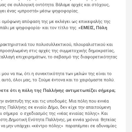
ας σε συλλογική οντότητα. Βάλαμε αρχές και στόχους,
βγει ένας «μπροστά» μέσω ψηφοφορίας.
 με ομόφωνη απόφαση της με εκλέγει ως επικεφαλής της
άλι με ψηφοφορία- και τον τίτλο της.
«ΕΜΕΙΣ, Πόλη
αρακτηριστικά του πολυσυλλεκτικού, πλουραλιστικού και
, προσηλωμένη στις αρχές της συμμετοχικής δημοκρατίας,
νταλλαγή επιχειρημάτων, το σεβασμό της διαφορετικότητας
 μου να πω, ότι η συνεκτικότητα των μελών της είναι το
αυτό, όλοι μας, το ζούμε έντονα και το χαιρόμαστε πολύ.
ύετε ότι η πόλη της Παλλήνης αντιμετωπίζει σήμερα;
ν ανάπτυξη της και τις υποδομές. Μια πόλη που εννέα
της Παλλήνης σε ενιαίο Δήμο, δεν είχε την απαιτούμενη
ι σήμερα ο σχεδιασμός της «νέας ενιαίας πόλης». Και
στη Δημοτική Ενότητα Παλλήνης, με εννέα χρόνια θητείας
 να μην υπάρχει «κέντρο πόλης» παραπέμπει σε αδυναμίες