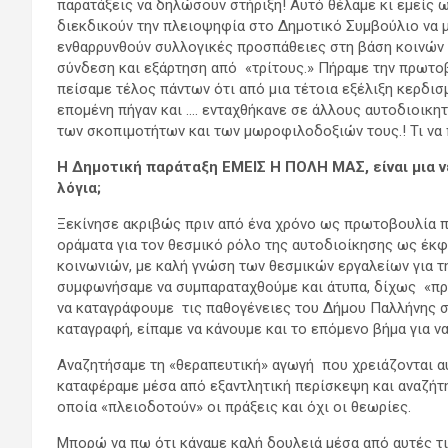
παρατάξεις να δηλώσουν στήριξη! Αυτό θέλαμε κι εμείς 
διεκδικούν την πλειοψηφία στο Δημοτικό Συμβούλιο να μ
ενθαρρυνθούν συλλογικές προσπάθειες στη βάση κοινών
σύνδεση και εξάρτηση από «τρίτους.» Πήραμε την πρωτοβ
πείσαμε τέλος πάντων ότι από μια τέτοια εξέλιξη κερδισ
επομένη πήγαν και …. ενταχθήκανε σε άλλους αυτοδιοικη
των σκοπιμοτήτων και των μωροφιλοδοξιών τους.! Τι να
Η Δημοτική παράταξη ΕΜΕΙΣ Η ΠΟΛΗ ΜΑΣ, είναι μια ν
λόγια;
Ξεκίνησε ακριβώς πριν από ένα χρόνο ως πρωτοβουλία π
οράματα για τον θεσμικό ρόλο της αυτοδιοίκησης ως έκφ
κοινωνιών, με καλή γνώση των θεσμικών εργαλείων για τ
συμφωνήσαμε να συμπαραταχθούμε και άτυπα, δίχως «πρω
να καταγράφουμε τις παθογένειες του Δήμου Παλλήνης σ
καταγραφή, είπαμε να κάνουμε και το επόμενο βήμα για ν
Αναζητήσαμε τη «θεραπευτική» αγωγή που χρειάζονται αυ
καταφέραμε μέσα από εξαντλητική περίσκεψη και αναζήτ
οποία «πλειοδοτούν» οι πράξεις και όχι οι θεωρίες.
Μπορώ να πω ότι κάναμε καλή δουλειά μέσα από αυτές τι