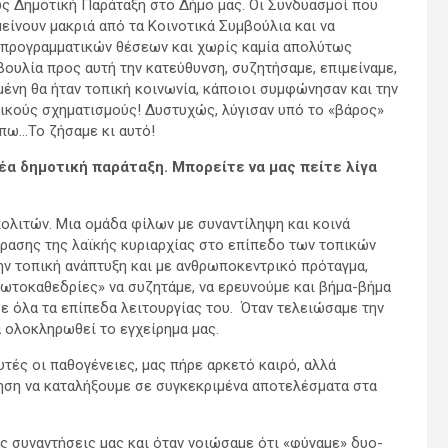
ως Δημοτική Παράταξη στο Δήμο μας. Οι Συνδυασμοί που
είνουν μακριά από τα Κοινοτικά Συμβούλια και να
 προγραμματικών θέσεων και χωρίς καμία απολύτως
ουλία προς αυτή την κατεύθυνση, συζητήσαμε, επιμείναμε,
μένη θα ήταν τοπική κοινωνία, κάποιοι συμφώνησαν και την
τικούς σχηματισμούς! Δυστυχώς, λύγισαν υπό το «βάρος»
 πω…Το ζήσαμε κι αυτό!
έα δημοτική παράταξη. Μπορείτε να μας πείτε λίγα
ολιτών. Μια ομάδα φίλων με συναντίληψη και κοινά
ρασης της λαϊκής κυριαρχίας στο επίπεδο των τοπικών
ην τοπική ανάπτυξη και με ανθρωποκεντρικό πρόταγμα,
τοκαθεδρίες» να συζητάμε, να ερευνούμε και βήμα-βήμα
ε όλα τα επίπεδα λειτουργίας του. Όταν τελειώσαμε την
α ολοκληρωθεί το εγχείρημα μας.
τές οι παθογένειες, μας πήρε αρκετό καιρό, αλλά
ηση να καταλήξουμε σε συγκεκριμένα αποτελέσματα στα
ς συναντήσεις μας και όταν νοιώσαμε ότι «φύγαμε» δυο-