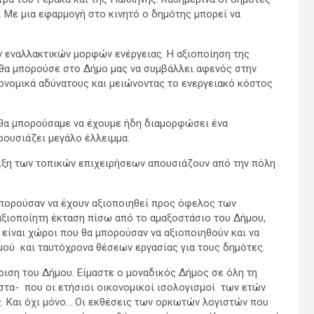
 Με μια εφαρμογή στο κινητό ο δημότης μπορεί να
ν εναλλακτικών μορφών ενέργειας. Η αξιοποίηση της
, θα μπορούσε στο Δήμο μας να συμβάλλει αφενός στην
ονομικά αδύνατους και μειώνοντας το ενεργειακό κόστος
ώ θα μπορούσαμε να έχουμε ήδη διαμορφώσει ένα
ρουσιάζει μεγάλο έλλειμμα.
ριξη των τοπικών επιχειρήσεων απουσιάζουν από την πόλη
μπορούσαν να έχουν αξιοποιηθεί προς όφελος των
αξιοποίητη έκταση πίσω από το αμαξοστάσιο του Δήμου,
είναι χώροι που θα μπορούσαν να αξιοποιηθούν και να
μού και ταυτόχρονα θέσεων εργασίας για τους δημότες.
ριση του Δήμου. Είμαστε ο μοναδικός Δήμος σε όλη τη
ιστα- που οι ετήσιοι οικονομικοί ισολογισμοί των ετών
νες. Και όχι μόνο… Οι εκθέσεις των ορκωτών λογιστών που