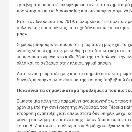
τρία βήματα μπροστά, σκεφθήκαμε τον …αυτοσχηματισμό μ
προσδιορίσαμε τις διαδικασίες και συναποφασίσαμε να 
Έτσι, τον Ιανουάριο του 2019, η ολομέλεια 150 πολιτών
συλλογικής προσπάθειας που σχεδόν αμέσως απέκτησε -π
μας»
Σήμερα, μπορούμε να πούμε ότι η παράταξη μας έχει τα χ
υγιούς, νέου σχήματος, με καθαρή αυτοδιοικητική στόφα
με προαπαιτούμενα στο κάθε βήμα της το διάλογο, την α
αλλά και το σεβασμό στην πλειοψηφική άποψη.
Αυτή είναι η παράταξη μας και στο σημείο αυτό επιτρέψτε
δυνατό, κυρίαρχο πλεονέκτημα της και σας διαβεβαιώ ότι 
Ποια είναι τα σημαντικότερα προβλήματα που πιστε
Είμαστε μία πόλη που παραμένει ανομοιογενής ως προς τη
χρόνια μετά την συνένωση της Ανθούσας, του Γέρακα και 
ισόρροπη ανάπτυξη γιατί απλούστατα δεν υπήρξε μέχρι κα
μόνο η επίκληση της κοινότυπης πλέον διαπίστωσης ότι 
του κ. Α. Ζούτσου στο αξίωμα του Δημάρχου εξακολουθεί