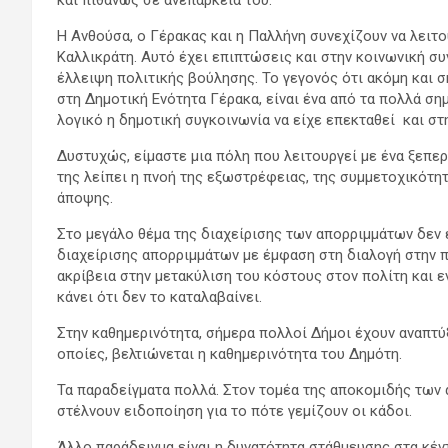
και πιθανώς σε ανεπάρκεια του.
Η Ανθούσα, ο Γέρακας και η Παλλήνη συνεχίζουν να λειτο
Καλλικράτη. Αυτό έχει επιπτώσεις και στην κοινωνική συ
έλλειψη πολιτικής βούλησης. Το γεγονός ότι ακόμη και σ
στη Δημοτική Ενότητα Γέρακα, είναι ένα από τα πολλά ση
λογικό η δημοτική συγκοινωνία να είχε επεκταθεί και στ
Δυστυχώς, είμαστε μια πόλη που λειτουργεί με ένα ξεπε
της λείπει η πνοή της εξωστρέφειας, της συμμετοχικότητ
άποψης.
Στο μεγάλο θέμα της διαχείρισης των απορριμμάτων δεν
διαχείρισης απορριμμάτων με έμφαση στη διαλογή στην π
ακρίβεια στην μετακύλιση του κόστους στον πολίτη και 
κάνει ότι δεν το καταλαβαίνει.
Στην καθημερινότητα, σήμερα πολλοί Δήμοι έχουν αναπτ
οποίες, βελτιώνεται η καθημερινότητα του Δημότη.
Τα παραδείγματα πολλά. Στον τομέα της αποκομιδής των
στέλνουν ειδοποίηση για το πότε γεμίζουν οι κάδοι.
Άλλο παράδειγμα είναι η δυνατότητα στάθμευσης στα κέν