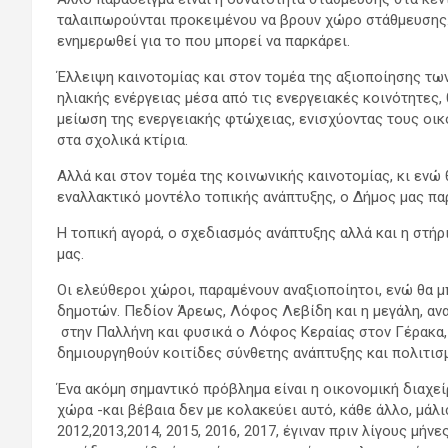
ταλαιπωρούνται προκειμένου να βρουν χώρο στάθμευσης.
ενημερωθεί για το που μπορεί να παρκάρει.
Έλλειψη καινοτομίας και στον τομέα της αξιοποίησης τω
ηλιακής ενέργειας μέσα από τις ενεργειακές κοινότητες
μείωση της ενεργειακής φτώχειας, ενισχύοντας τους οικ
στα σχολικά κτίρια.
Αλλά και στον τομέα της κοινωνικής καινοτομίας, κι εν
εναλλακτικό μοντέλο τοπικής ανάπτυξης, ο Δήμος μας πα
Η τοπική αγορά, ο σχεδιασμός ανάπτυξης αλλά και η στή
μας.
Οι ελεύθεροι χώροι, παραμένουν αναξιοποίητοι, ενώ θα 
δημοτών. Πεδίον Άρεως, Λόφος Λεβίδη και η μεγάλη, αν
στην Παλλήνη και φυσικά ο Λόφος Κεραίας στον Γέρακα, 
δημιουργηθούν κοιτίδες σύνθετης ανάπτυξης και πολιτισ
Ένα ακόμη σημαντικό πρόβλημα είναι η οικονομική διαχεί
χώρα -και βέβαια δεν με κολακεύει αυτό, κάθε άλλο, μάλ
2012,2013,2014, 2015, 2016, 2017, έγιναν πριν λίγους μή