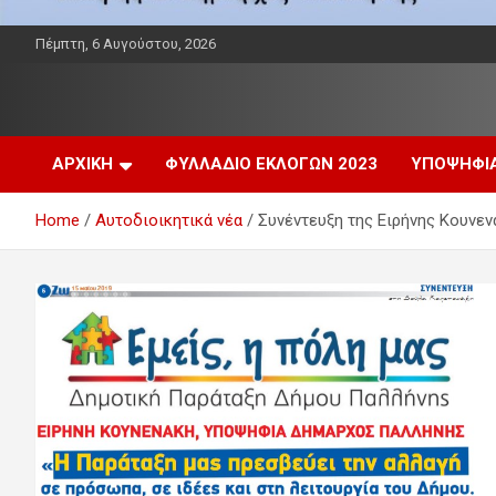
Πέμπτη, 6 Αυγούστου, 2026
Παράταξη δήμου Παλλήνης
Εμείς η πόλη μας
ΑΡΧΙΚΗ
ΦΥΛΛΆΔΙΟ ΕΚΛΟΓΏΝ 2023
ΥΠΟΨΗΦΙ
Home
Αυτοδιοικητικά νέα
Συνέντευξη της Ειρήνης Κουνεν