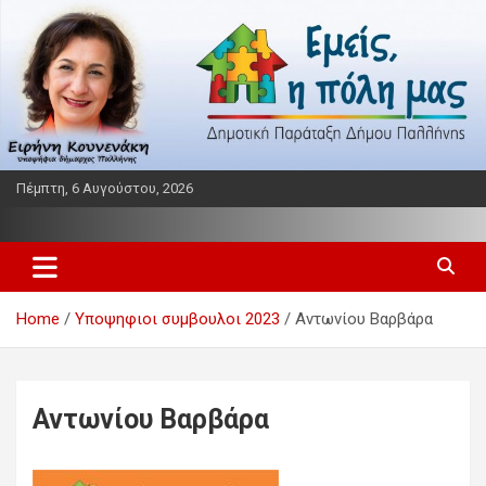
Skip
to
content
Πέμπτη, 6 Αυγούστου, 2026
Παράταξη δήμου Παλλήνης
Εμείς η πόλη μας
Home
Υποψηφιοι συμβουλοι 2023
Αντωνίου Βαρβάρα
Αντωνίου Βαρβάρα