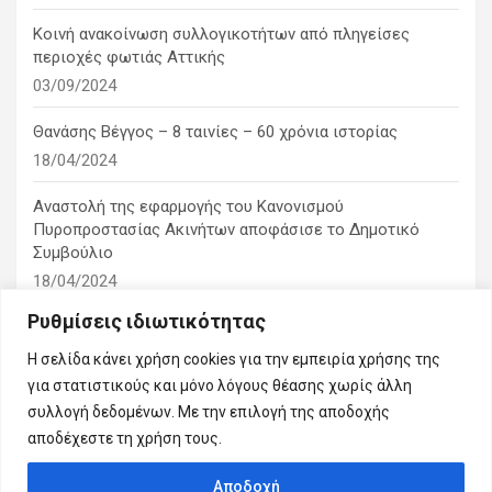
Κοινή ανακοίνωση συλλογικοτήτων από πληγείσες
περιοχές φωτιάς Αττικής
03/09/2024
Θανάσης Βέγγος – 8 ταινίες – 60 χρόνια ιστορίας
18/04/2024
Αναστολή της εφαρμογής του Κανονισμού
Πυροπροστασίας Ακινήτων αποφάσισε το Δημοτικό
Συμβούλιο
18/04/2024
Ρυθμίσεις ιδιωτικότητας
1η ειδική συνεδρίαση λογοδοσίας του δημοτικού
συμβουλίου
Η σελίδα κάνει χρήση cookies για την εμπειρία χρήσης της
10/03/2024
για στατιστικούς και μόνο λόγους θέασης χωρίς άλλη
συλλογή δεδομένων. Με την επιλογή της αποδοχής
αποδέχεστε τη χρήση τους.
Αποδοχή