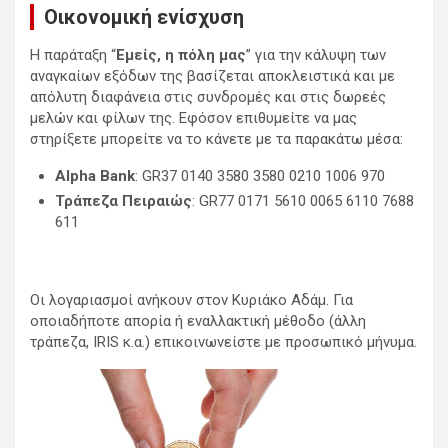
Οικονομική ενίσχυση
Η παράταξη “
Εμείς, η πόλη μας
” για την κάλυψη των
αναγκαίων εξόδων της βασίζεται αποκλειστικά και με
απόλυτη διαφάνεια στις συνδρομές και στις δωρεές
μελών και φίλων της. Εφόσον επιθυμείτε να μας
στηρίξετε μπορείτε να το κάνετε με τα παρακάτω μέσα:
Alpha Bank
: GR37 0140 3580 3580 0210 1006 970
Τράπεζα Πειραιώς
: GR77 0171 5610 0065 6110 7688
611
Οι λογαριασμοί ανήκουν στον Κυριάκο Αδάμ. Για
οποιαδήποτε απορία ή εναλλακτική μέθοδο (άλλη
τράπεζα, IRIS κ.α.) επικοινωνείστε με προσωπικό μήνυμα.