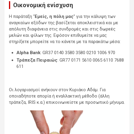
Οικονομική ενίσχυση
Η παράταξη “
Εμείς, η πόλη μας
” για την κάλυψη των
αναγκαίων εξόδων της βασίζεται αποκλειστικά και με
απόλυτη διαφάνεια στις συνδρομές και στις δωρεές
μελών και φίλων της. Εφόσον επιθυμείτε να μας
στηρίξετε μπορείτε να το κάνετε με τα παρακάτω μέσα:
Alpha Bank
: GR37 0140 3580 3580 0210 1006 970
Τράπεζα Πειραιώς
: GR77 0171 5610 0065 6110 7688
611
Οι λογαριασμοί ανήκουν στον Κυριάκο Αδάμ. Για
οποιαδήποτε απορία ή εναλλακτική μέθοδο (άλλη
τράπεζα, IRIS κ.α.) επικοινωνείστε με προσωπικό μήνυμα.