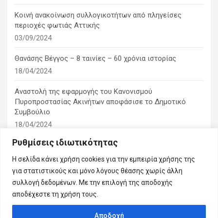
Κοινή ανακοίνωση συλλογικοτήτων από πληγείσες
περιοχές φωτιάς Αττικής
03/09/2024
Θανάσης Βέγγος – 8 ταινίες – 60 χρόνια ιστορίας
18/04/2024
Αναστολή της εφαρμογής του Κανονισμού
Πυροπροστασίας Ακινήτων αποφάσισε το Δημοτικό
Συμβούλιο
18/04/2024
Ρυθμίσεις ιδιωτικότητας
1η ειδική συνεδρίαση λογοδοσίας του δημοτικού
συμβουλίου
Η σελίδα κάνει χρήση cookies για την εμπειρία χρήσης της
10/03/2024
για στατιστικούς και μόνο λόγους θέασης χωρίς άλλη
συλλογή δεδομένων. Με την επιλογή της αποδοχής
αποδέχεστε τη χρήση τους.
Αποδοχή