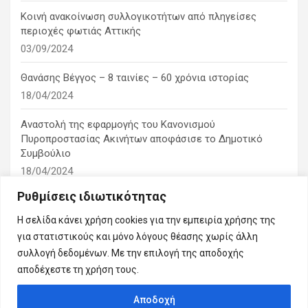
Κοινή ανακοίνωση συλλογικοτήτων από πληγείσες
περιοχές φωτιάς Αττικής
03/09/2024
Θανάσης Βέγγος – 8 ταινίες – 60 χρόνια ιστορίας
18/04/2024
Αναστολή της εφαρμογής του Κανονισμού
Πυροπροστασίας Ακινήτων αποφάσισε το Δημοτικό
Συμβούλιο
18/04/2024
Ρυθμίσεις ιδιωτικότητας
1η ειδική συνεδρίαση λογοδοσίας του δημοτικού
συμβουλίου
Η σελίδα κάνει χρήση cookies για την εμπειρία χρήσης της
10/03/2024
για στατιστικούς και μόνο λόγους θέασης χωρίς άλλη
συλλογή δεδομένων. Με την επιλογή της αποδοχής
αποδέχεστε τη χρήση τους.
Αποδοχή