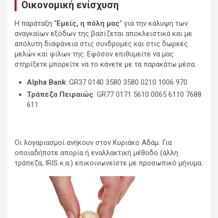
Οικονομική ενίσχυση
Η παράταξη “
Εμείς, η πόλη μας
” για την κάλυψη των
αναγκαίων εξόδων της βασίζεται αποκλειστικά και με
απόλυτη διαφάνεια στις συνδρομές και στις δωρεές
μελών και φίλων της. Εφόσον επιθυμείτε να μας
στηρίξετε μπορείτε να το κάνετε με τα παρακάτω μέσα:
Alpha Bank
: GR37 0140 3580 3580 0210 1006 970
Τράπεζα Πειραιώς
: GR77 0171 5610 0065 6110 7688
611
Οι λογαριασμοί ανήκουν στον Κυριάκο Αδάμ. Για
οποιαδήποτε απορία ή εναλλακτική μέθοδο (άλλη
τράπεζα, IRIS κ.α.) επικοινωνείστε με προσωπικό μήνυμα.