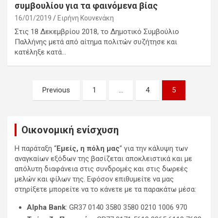
συμβουλίου για τα φαινόμενα βίας
16/01/2019
Ειρήνη Κουνενάκη
Στις 18 Δεκεμβρίου 2018, το Δημοτικό Συμβούλιο
Παλλήνης μετά από αίτημα πολιτών συζήτησε και
κατέληξε κατά…
Σ
Previous
1
…
4
5
ε
λ
Οικονομική ενίσχυση
ι
δ
Η παράταξη “
Εμείς, η πόλη μας
” για την κάλυψη των
αναγκαίων εξόδων της βασίζεται αποκλειστικά και με
ο
απόλυτη διαφάνεια στις συνδρομές και στις δωρεές
π
μελών και φίλων της. Εφόσον επιθυμείτε να μας
στηρίξετε μπορείτε να το κάνετε με τα παρακάτω μέσα:
ο
Alpha Bank
: GR37 0140 3580 3580 0210 1006 970
ί