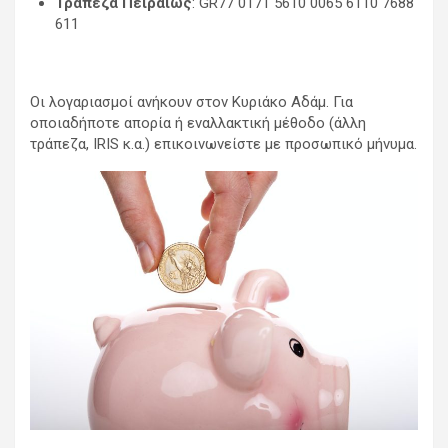
Τράπεζα Πειραιώς
: GR77 0171 5610 0065 6110 7688
η
611
σ
η
Οι λογαριασμοί ανήκουν στον Κυριάκο Αδάμ. Για
ά
οποιαδήποτε απορία ή εναλλακτική μέθοδο (άλλη
ρ
τράπεζα, IRIS κ.α.) επικοινωνείστε με προσωπικό μήνυμα.
θ
ρ
ω
ν