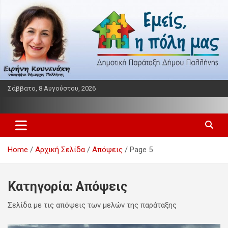
S
k
i
p
t
o
c
o
Σάββατο, 8 Αυγούστου, 2026
n
t
Παράταξη δήμου Παλλήνης
Εμείς η πόλη μας
e
n
t
Home
Αρχική Σελίδα
Απόψεις
Page 5
Κατηγορία:
Απόψεις
Σελίδα με τις απόψεις των μελών της παράταξης