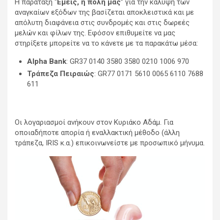
Η παράταξη “
Εμείς, η πόλη μας
” για την κάλυψη των
αναγκαίων εξόδων της βασίζεται αποκλειστικά και με
απόλυτη διαφάνεια στις συνδρομές και στις δωρεές
μελών και φίλων της. Εφόσον επιθυμείτε να μας
στηρίξετε μπορείτε να το κάνετε με τα παρακάτω μέσα:
Alpha Bank
: GR37 0140 3580 3580 0210 1006 970
Τράπεζα Πειραιώς
: GR77 0171 5610 0065 6110 7688
611
Οι λογαριασμοί ανήκουν στον Κυριάκο Αδάμ. Για
οποιαδήποτε απορία ή εναλλακτική μέθοδο (άλλη
τράπεζα, IRIS κ.α.) επικοινωνείστε με προσωπικό μήνυμα.