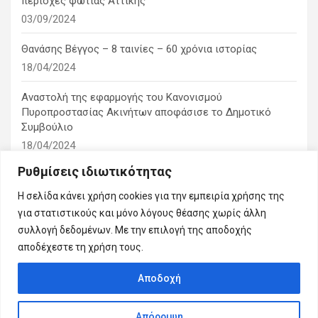
περιοχές φωτιάς Αττικής
03/09/2024
Θανάσης Βέγγος – 8 ταινίες – 60 χρόνια ιστορίας
18/04/2024
Αναστολή της εφαρμογής του Κανονισμού
Πυροπροστασίας Ακινήτων αποφάσισε το Δημοτικό
Συμβούλιο
18/04/2024
Ρυθμίσεις ιδιωτικότητας
1η ειδική συνεδρίαση λογοδοσίας του δημοτικού
συμβουλίου
Η σελίδα κάνει χρήση cookies για την εμπειρία χρήσης της
10/03/2024
για στατιστικούς και μόνο λόγους θέασης χωρίς άλλη
συλλογή δεδομένων. Με την επιλογή της αποδοχής
αποδέχεστε τη χρήση τους.
Αποδοχή
Copyright © 2026
Εμείς η πόλη μας
Απόρριψη