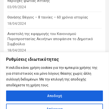
περιοχές φωτιάς Αττικής
03/09/2024
Θανάσης Βέγγος – 8 ταινίες – 60 χρόνια ιστορίας
18/04/2024
Αναστολή της εφαρμογής του Κανονισμού
Πυροπροστασίας Ακινήτων αποφάσισε το Δημοτικό
Συμβούλιο
18/04/2024
Ρυθμίσεις ιδιωτικότητας
1η ειδική συνεδρίαση λογοδοσίας του δημοτικού
συμβουλίου
Η σελίδα κάνει χρήση cookies για την εμπειρία χρήσης της
10/03/2024
για στατιστικούς και μόνο λόγους θέασης χωρίς άλλη
συλλογή δεδομένων. Με την επιλογή της αποδοχής
αποδέχεστε τη χρήση τους.
Αποδοχή
Copyright © 2026
Εμείς η πόλη μας
Απόρριψη