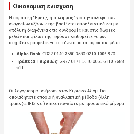
Οικονομική ενίσχυση
Η παράταξη “
Εμείς, η πόλη μας
” για την κάλυψη των
αναγκαίων εξόδων της βασίζεται αποκλειστικά και με
απόλυτη διαφάνεια στις συνδρομές και στις δωρεές
μελών και φίλων της. Εφόσον επιθυμείτε να μας
στηρίξετε μπορείτε να το κάνετε με τα παρακάτω μέσα:
Alpha Bank
: GR37 0140 3580 3580 0210 1006 970
Τράπεζα Πειραιώς
: GR77 0171 5610 0065 6110 7688
611
Οι λογαριασμοί ανήκουν στον Κυριάκο Αδάμ. Για
οποιαδήποτε απορία ή εναλλακτική μέθοδο (άλλη
τράπεζα, IRIS κ.α.) επικοινωνείστε με προσωπικό μήνυμα.