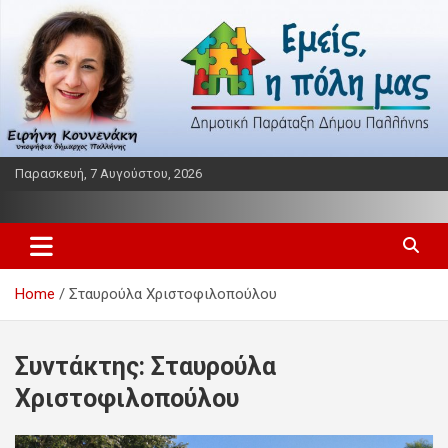
S
k
i
p
t
o
c
o
Παρασκευή, 7 Αυγούστου, 2026
n
t
Παράταξη δήμου Παλλήνης
Εμείς η πόλη μας
e
n
t
Home
Σταυρούλα Χριστοφιλοπούλου
Συντάκτης:
Σταυρούλα
Χριστοφιλοπούλου