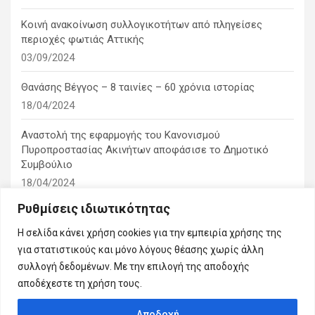
Κοινή ανακοίνωση συλλογικοτήτων από πληγείσες
περιοχές φωτιάς Αττικής
03/09/2024
Θανάσης Βέγγος – 8 ταινίες – 60 χρόνια ιστορίας
18/04/2024
Αναστολή της εφαρμογής του Κανονισμού
Πυροπροστασίας Ακινήτων αποφάσισε το Δημοτικό
Συμβούλιο
18/04/2024
Ρυθμίσεις ιδιωτικότητας
1η ειδική συνεδρίαση λογοδοσίας του δημοτικού
συμβουλίου
Η σελίδα κάνει χρήση cookies για την εμπειρία χρήσης της
10/03/2024
για στατιστικούς και μόνο λόγους θέασης χωρίς άλλη
συλλογή δεδομένων. Με την επιλογή της αποδοχής
αποδέχεστε τη χρήση τους.
Αποδοχή