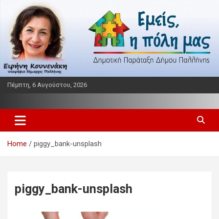
Skip
to
content
Πέμπτη, 6 Αυγούστου, 2026
Παράταξη δήμου Παλλήνης
Εμείς η πόλη μας
Home
piggy_bank-unsplash
piggy_bank-unsplash