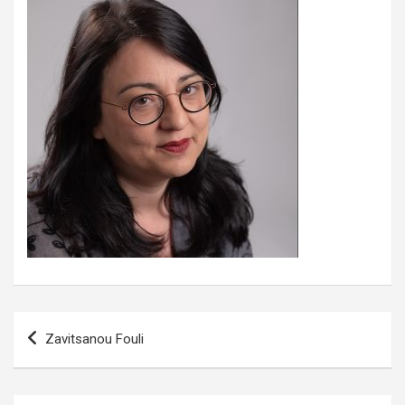
Πλοήγηση
Zavitsanou Fouli
άρθρων