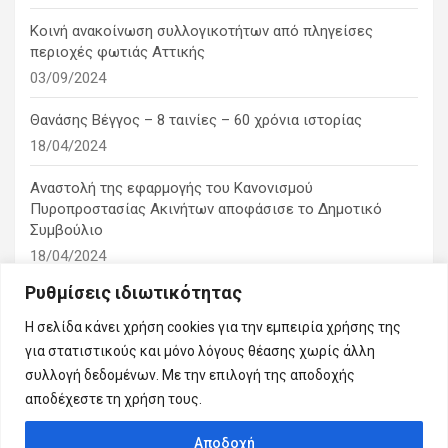
Κοινή ανακοίνωση συλλογικοτήτων από πληγείσες
περιοχές φωτιάς Αττικής
03/09/2024
Θανάσης Βέγγος – 8 ταινίες – 60 χρόνια ιστορίας
18/04/2024
Αναστολή της εφαρμογής του Κανονισμού
Πυροπροστασίας Ακινήτων αποφάσισε το Δημοτικό
Συμβούλιο
18/04/2024
Ρυθμίσεις ιδιωτικότητας
1η ειδική συνεδρίαση λογοδοσίας του δημοτικού
συμβουλίου
Η σελίδα κάνει χρήση cookies για την εμπειρία χρήσης της
10/03/2024
για στατιστικούς και μόνο λόγους θέασης χωρίς άλλη
συλλογή δεδομένων. Με την επιλογή της αποδοχής
αποδέχεστε τη χρήση τους.
Αποδοχή