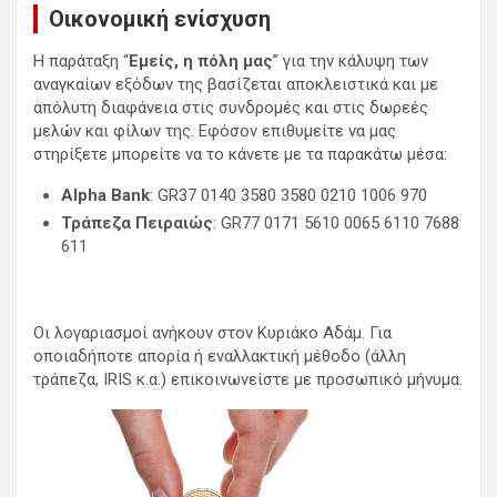
Οικονομική ενίσχυση
Η παράταξη “
Εμείς, η πόλη μας
” για την κάλυψη των
αναγκαίων εξόδων της βασίζεται αποκλειστικά και με
απόλυτη διαφάνεια στις συνδρομές και στις δωρεές
μελών και φίλων της. Εφόσον επιθυμείτε να μας
στηρίξετε μπορείτε να το κάνετε με τα παρακάτω μέσα:
Alpha Bank
: GR37 0140 3580 3580 0210 1006 970
Τράπεζα Πειραιώς
: GR77 0171 5610 0065 6110 7688
611
Οι λογαριασμοί ανήκουν στον Κυριάκο Αδάμ. Για
οποιαδήποτε απορία ή εναλλακτική μέθοδο (άλλη
τράπεζα, IRIS κ.α.) επικοινωνείστε με προσωπικό μήνυμα.