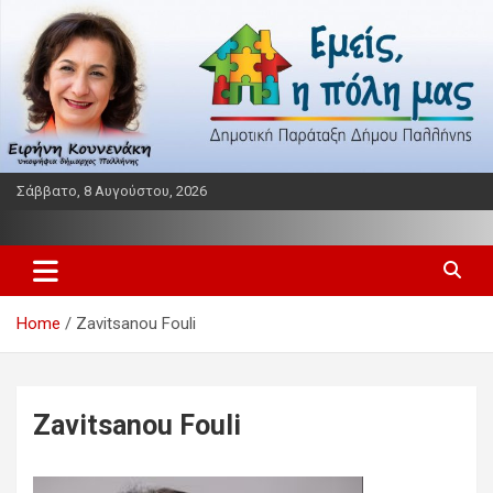
Skip
to
content
Σάββατο, 8 Αυγούστου, 2026
Παράταξη δήμου Παλλήνης
Εμείς η πόλη μας
Home
Zavitsanou Fouli
Zavitsanou Fouli